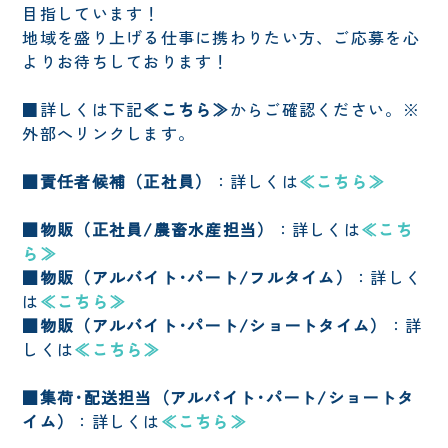
目指しています！
地域を盛り上げる仕事に携わりたい方、ご応募を心
RECRUIT
APPLICATION
よりお待ちしております！
求人情報
周遊アプリ
■詳しくは下記
≪こちら≫
からご確認ください。※
TOURISM
外部へリンクします。
ツーリズム
■責任者候補（正社員）
：詳しくは
≪こちら≫
■物販（正社員/農畜水産担当）
：詳しくは
≪こち
OPEN
ら≫
am09:00~pm06:00
■物販（アルバイト･パート/フルタイム）
：詳しく
※店舗により異なります
は
≪こちら≫
■物販（アルバイト･パート/ショートタイム）
：詳
休館日
しくは
≪こちら≫
第2水曜日
（祝日の場合は翌営業日）
■集荷･配送担当（アルバイト･パート/ショートタ
※5月・7月・8月は無休
イム）
：詳しくは
≪こちら≫
※駐車場、トイレはご利用いただけます