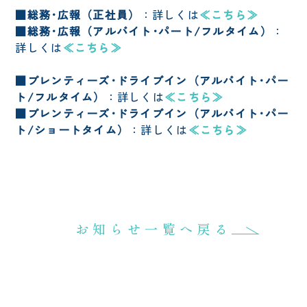
■総務･広報（正社員）
：詳しくは
≪こちら≫
TEL
■総務･広報（アルバイト･パート/フルタイム）
：
0467-33-6360（代表）
詳しくは
≪こちら≫
所在地
■プレンティーズ･ドライブイン（アルバイト･パー
神奈川県茅ヶ崎市柳島1546-1
ト/フルタイム）
：詳しくは
≪こちら≫
（新湘南バイパス茅ヶ崎海岸IC降りてすぐ）
■プレンティーズ･ドライブイン（アルバイト･パー
ト/ショートタイム）
：詳しくは
≪こちら≫
お知らせ一覧へ戻る