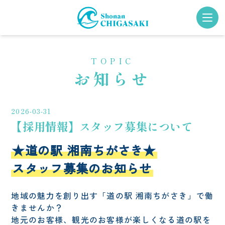
TOPIC
TOP PAGE
FACILITY
お知らせ
トップページ
施設について
SHOPPING
TOPICS
2026-03-31
買う
お知らせ
【採用情報】スタッフ募集について
EAT
ACCESS
★道の駅 湘南ちがさき★
食べる
アクセス
スタッフ募集のお知らせ
PLAY FIELD
CONTACT
遊ぶ
お問い合わせ
地域の魅力を創り出す「道の駅 湘南ちがさき」で働
きませんか？
GATHER
Choice! CHIGASAKI
地元のお客様、観光のお客様が楽しくなる道の駅を
集う
チョイス茅ヶ崎